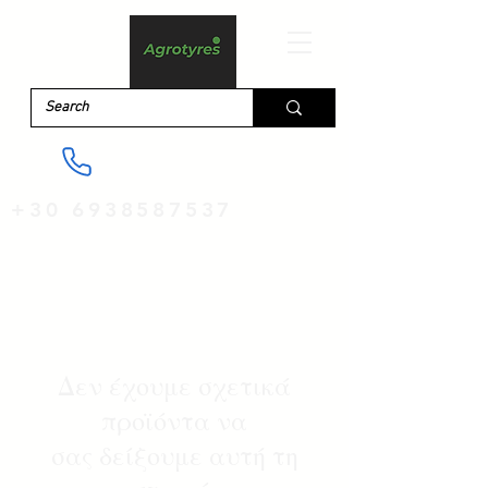
+30 6938587537
Δεν έχουμε σχετικά
προϊόντα να
σας δείξουμε αυτή τη