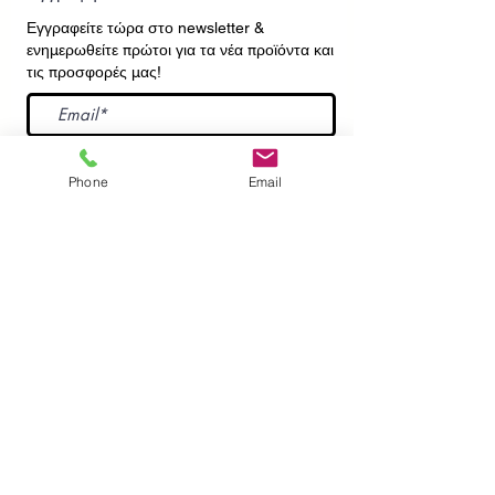
Εγγραφείτε τώρα στο newsletter
&
ενημερωθείτε πρώτοι για τα νέα προϊόντα και
τις προσφορές μας!
Εγγραφή
Phone
Email
ΕΠΙΚΟΙΝΩΝΙΑ
ΠΛΗΡΟΦΟΡΙΕΣ
Πληρωμές - Αποστολές
Πολιτική Επιστροφών
Προσωπικά Δεδομένα
Συχνές Ερωτήσεις
​Όροι Χρήσης