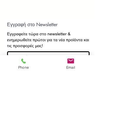
Εγγραφή στο Newsletter
Εγγραφείτε τώρα στο newsletter
&
ενημερωθείτε πρώτοι για τα νέα προϊόντα και
τις προσφορές μας!
Phone
Email
Εγγραφή
ΕΠΙΚΟΙΝΩΝΙΑ
ΠΛΗΡΟΦΟΡΙΕΣ
Πληρωμές - Αποστολές
Πολιτική Επιστροφών
Προσωπικά Δεδομένα
Συχνές Ερωτήσεις
​Όροι Χρήσης