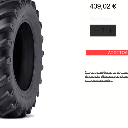
Τιμ
439,02 €
Ποσότητα
*
ΑΠΟΣΤΟΛ
Στις εμφανιζόμενες τιμές των
συμπεριλαμβάνεται η τιμή τ
και η ανακύκλωση.