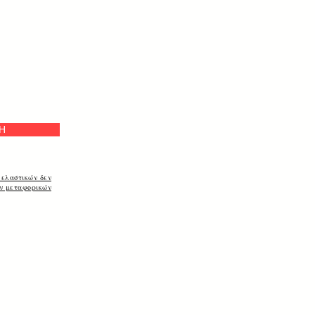
ή
Η
 ελαστικών δεν
ων μεταφορικών