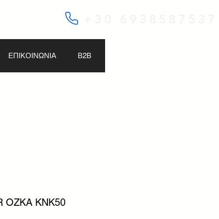
+30 6938587537
ΕΠΙΚΟΙΝΩΝΙΑ
Β2Β
PR OZKA KNK50