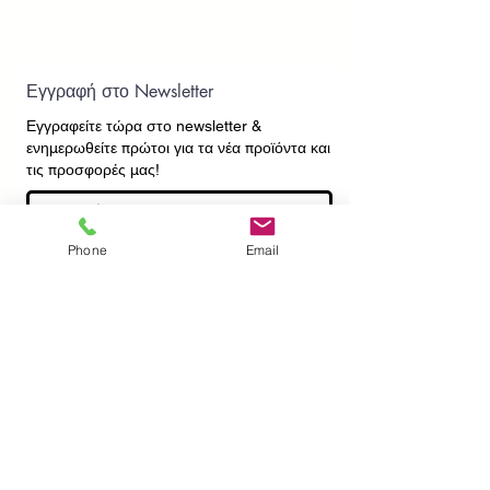
Εγγραφή στο Newsletter
Εγγραφείτε τώρα στο newsletter
&
ενημερωθείτε πρώτοι για τα νέα προϊόντα και
τις προσφορές μας!
Phone
Email
Εγγραφή
ΕΠΙΚΟΙΝΩΝΙΑ
ΠΛΗΡΟΦΟΡΙΕΣ
Πληρωμές - Αποστολές
Πολιτική Επιστροφών
Προσωπικά Δεδομένα
Συχνές Ερωτήσεις
​Όροι Χρήσης