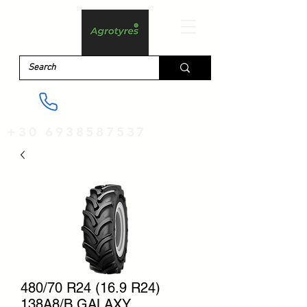
+30 6938587537
480/70 R24 (16.9 R24)
138A8/B GALAXY