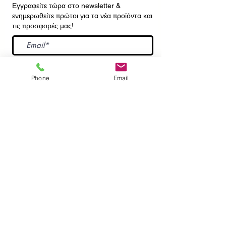
Εγγραφείτε τώρα στο newsletter
&
ενημερωθείτε πρώτοι για τα νέα προϊόντα και
τις προσφορές μας!
Εγγραφή
Phone
Email
ΕΠΙΚΟΙΝΩΝΙΑ
ΠΛΗΡΟΦΟΡΙΕΣ
Πληρωμές - Αποστολές
Πολιτική Επιστροφών
Προσωπικά Δεδομένα
Συχνές Ερωτήσεις
​Όροι Χρήσης