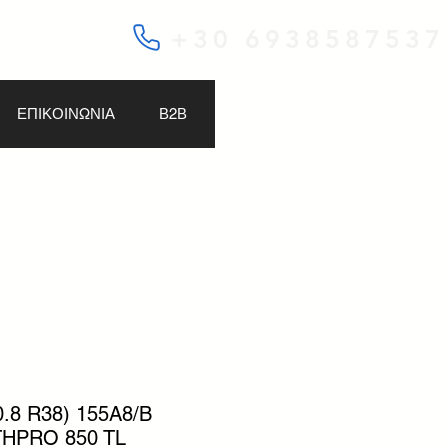
+30 6938587537
ΕΠΙΚΟΙΝΩΝΙΑ
Β2Β
0.8 R38) 155A8/B
HPRO 850 TL