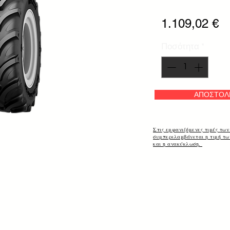
Τι
1.109,02 €
Ποσότητα
*
ΑΠΟΣΤΟΛ
Στις εμφανιζόμενες τιμές των
συμπεριλαμβάνεται η τιμή τ
και η ανακύκλωση.