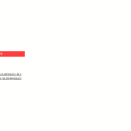
μή
Η
 ελαστικών δεν
ων μεταφορικών