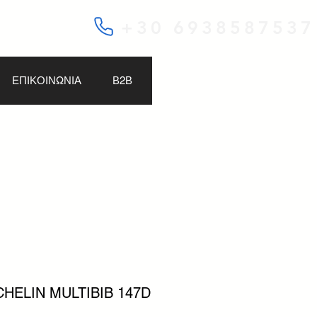
+30 6938587537
ΕΠΙΚΟΙΝΩΝΙΑ
Β2Β
CHELIN MULTIBIB 147D