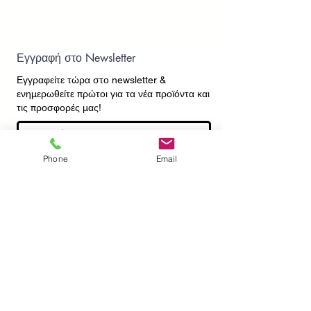
Εγγραφή στο Newsletter
Εγγραφείτε τώρα στο newsletter
&
ενημερωθείτε πρώτοι για τα νέα προϊόντα και
τις προσφορές μας!
Phone
Email
Εγγραφή
ΕΠΙΚΟΙΝΩΝΙΑ
ΠΛΗΡΟΦΟΡΙΕΣ
Πληρωμές - Αποστολές
Πολιτική Επιστροφών
Προσωπικά Δεδομένα
Συχνές Ερωτήσεις
​Όροι Χρήσης