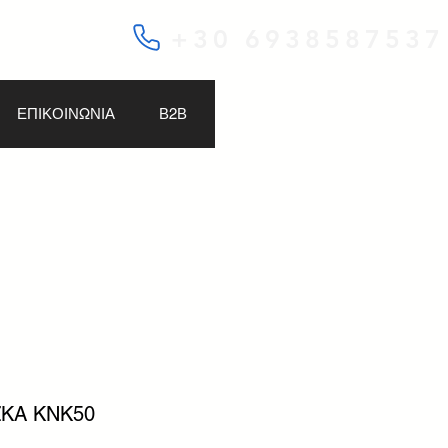
+30 6938587537
ΕΠΙΚΟΙΝΩΝΙΑ
Β2Β
ZKA KNK50