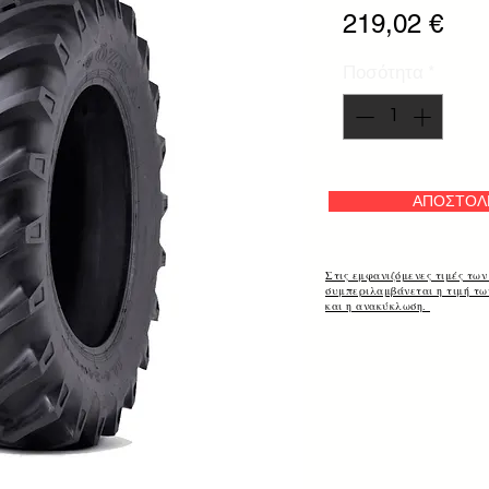
Τιμ
219,02 €
Ποσότητα
*
ΑΠΟΣΤΟΛ
Στις εμφανιζόμενες τιμές των
συμπεριλαμβάνεται η τιμή τ
και η ανακύκλωση.