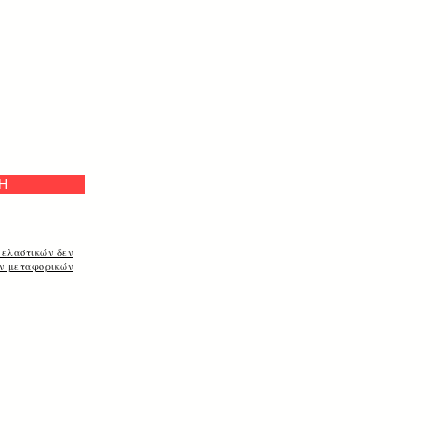
ή
Η
 ελαστικών δεν
ων μεταφορικών