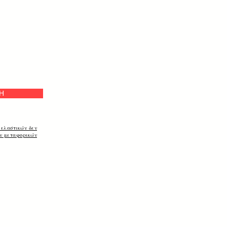
ή
Η
 ελαστικών δεν
ων μεταφορικών