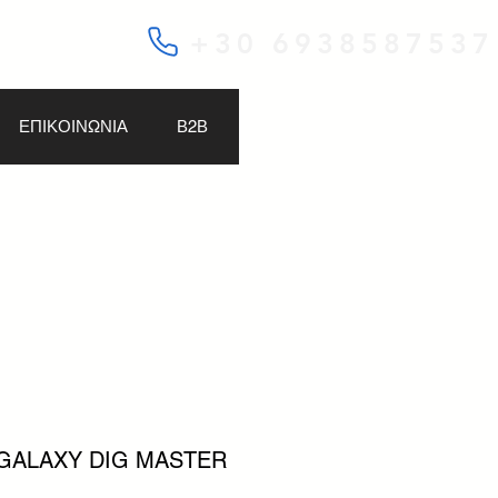
+30 6938587537
ΕΠΙΚΟΙΝΩΝΙΑ
Β2Β
R GALAXY DIG MASTER