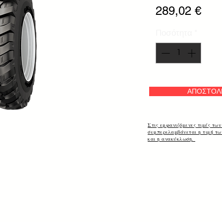
Τιμ
289,02 €
Ποσότητα
*
ΑΠΟΣΤΟΛ
Στις εμφανιζόμενες τιμές των
συμπεριλαμβάνεται η τιμή τ
και η ανακύκλωση.