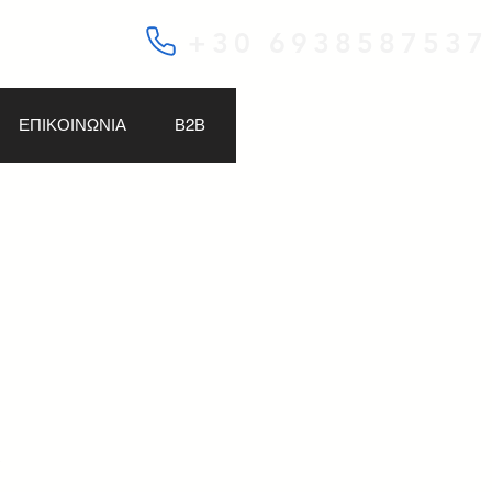
+30 6938587537
ΕΠΙΚΟΙΝΩΝΙΑ
Β2Β